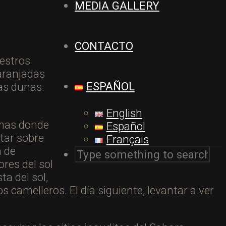
MEDIA GALLERY
CONTACTO
uestros
aranjadas
ESPAÑOL
las dunas.
English
unas donde
Español
itar sobre
Français
a de
ores del sol
ta del sol,
camelleros. El día siguiente, levantar a ver